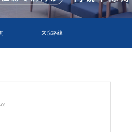
询
来院路线
-06