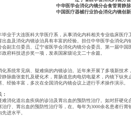
中华医学会消化内镜分会食管胃静脉
中国医疗器械行业协会消化内镜创新
8年毕业于大连医科大学医疗系，从事消化内科相关专业临床医疗工
胃出血及消化内镜诊治具有丰富的经验。担任中华医学会消化内
分会副主任委员、辽宁省医学会消化内镜分会委员、第一届中国
市政府科技进步奖一项，发表国家级论文二十余篇。
化系统常见病、疑难病的内镜诊治。近年来开展了多项新技术
管静脉曲张套扎及硬化术，胃肠道息肉电切电凝术，内镜下钛夹
湛、经验丰富，多次在全国消化内镜会议上进行手术操作演示。
长：
难消化道出血疾病的诊治及胃出血的预防性治疗。如对肝硬化
塞治疗、胃出血的预防性治疗等，在。每年为3000余名患者行
内先进水平。