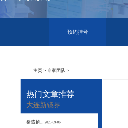
预约挂号
主页
>
专家团队
>
热门文章推荐
大连新镜界
綦盛麟...
2025-09-06