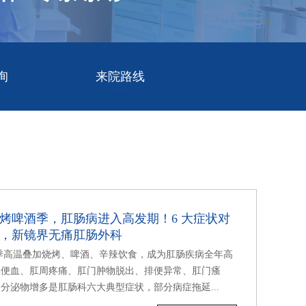
询
来院路线
烤啤酒季，肛肠病进入高发期！6 大症状对
，新镜界无痛肛肠外科
季高温叠加烧烤、啤酒、辛辣饮食，成为肛肠疾病全年高
。便血、肛周疼痛、肛门肿物脱出、排便异常、肛门瘙
分泌物增多是肛肠科六大典型症状，部分病症拖延...