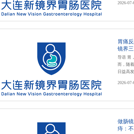
2026-07-
胃痛反
镜界三
导语 胃
而，随
日益高发
2026-07-
做肠镜
痔：不