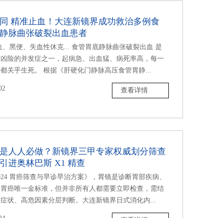
同 精准止血！大连新镜界成功救治多例食
静脉曲张破裂出血患者
血、黑便、失血性休克... 食管胃底静脉曲张破裂出血 是
最凶险的并发症之一，起病急、出血猛、病死率高，每一
都关乎生死。 根据《肝硬化门静脉高压食管胃静...
02
查看详情
是人人必做？新镜界三甲专家权威划分筛查
引进奥林巴斯 X1 精查
024 胃癌筛查与早诊早治方案》，胃镜是诊断胃部疾病、
期胃癌唯一金标准，但并非所有人都需要立即检查，需结
症状、高危因素分层判断。大连新镜界日式消化内...