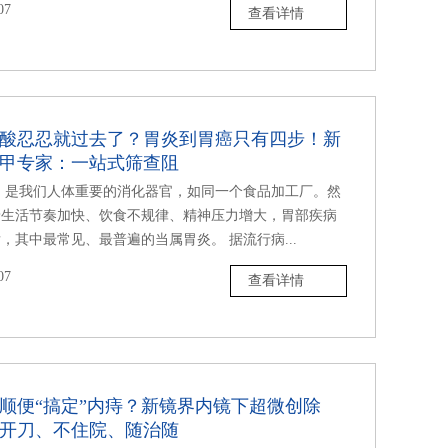
07
查看详情
酸忍忍就过去了？胃炎到胃癌只有四步！新
甲专家：一站式筛查阻
，是我们人体重要的消化器官，如同一个食品加工厂。然
着生活节奏加快、饮食不规律、精神压力增大，胃部疾病
，其中最常见、最普遍的当属胃炎。 据流行病...
07
查看详情
顺便“搞定”内痔？新镜界内镜下超微创除
开刀、不住院、随治随