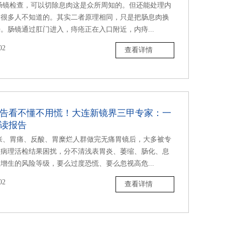
肠镜检查，可以切除息肉这是众所周知的。但还能处理内
是很多人不知道的。其实二者原理相同，只是把肠息肉换
。肠镜通过肛门进入，痔疮正在入口附近，内痔...
02
查看详情
告看不懂不用慌！大连新镜界三甲专家：一
读报告
胀、胃痛、反酸、胃糜烂人群做完无痛胃镜后，大多被专
、病理活检结果困扰，分不清浅表胃炎、萎缩、肠化、息
增生的风险等级，要么过度恐慌、要么忽视高危...
02
查看详情