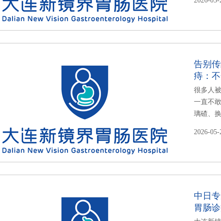
2026-05-
告别传
痔：不
很多人
一直不敢
璃碴、换
2026-05-
中日专
胃肠诊