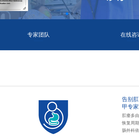
专家团队
在线咨
告别肛
甲专家
肛瘘多
恢复周
肠外科依