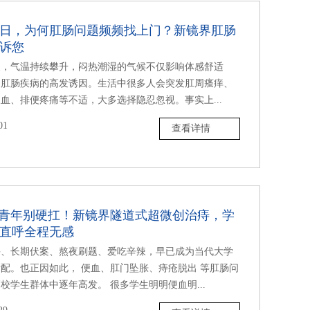
日，为何肛肠问题频频找上门？新镜界肛肠
诉您
夏，气温持续攀升，闷热潮湿的气候不仅影响体感舒适
是肛肠疾病的高发诱因。生活中很多人会突发肛周瘙痒、
血、排便疼痛等不适，大多选择隐忍忽视。事实上...
01
查看详情
”青年别硬扛！新镜界隧道式超微创治痔，学
直呼全程无感
课、长期伏案、熬夜刷题、爱吃辛辣，早已成为当代大学
配。也正因如此， 便血、肛门坠胀、痔疮脱出 等肛肠问
校学生群体中逐年高发。 很多学生明明便血明...