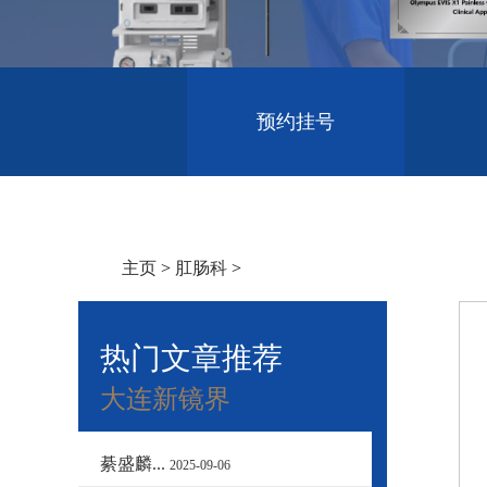
预约挂号
主页
>
肛肠科
>
热门文章推荐
大连新镜界
綦盛麟...
2025-09-06