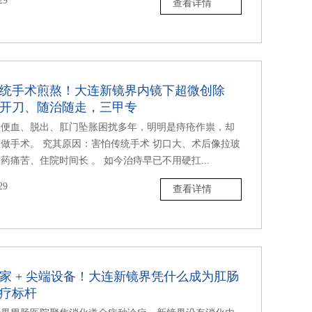
29
查看详情
统手术煎熬！大连新镜界内镜下超微创除
开刀、随治随走，三甲专
被便血、脱出、肛门坠胀困扰多年，明明是痔疮作祟，却
做手术。 究其原因：害怕传统手术 切口大、术后像拉玻
药痛苦、住院时间长 。 如今治痔早已不用硬扛...
29
查看详情
家 + 尖端设备！大连新镜界凭什么成为肛肠
疗标杆