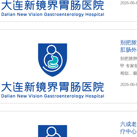
2026-06-
别把脓
肛肠外
别把脓肿
甲 专家
相似，极
2026-06-
六成老
疗中心