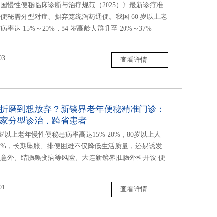
国慢性便秘临床诊断与治疗规范（2025）》最新诊疗准
便秘需分型对症、摒弃笼统泻药通便。我国 60 岁以上老
率达 15%～20%，84 岁高龄人群升至 20%～37%，
03
查看详情
折磨到想放弃？新镜界老年便秘精准门诊：
家分型诊治，跨省患者
0 岁以上老年慢性便秘患病率高达15%-20%，80岁以上人
0%，长期坠胀、排便困难不仅降低生活质量，还易诱发
意外、结肠黑变病等风险。大连新镜界肛肠外科开设 便
01
查看详情