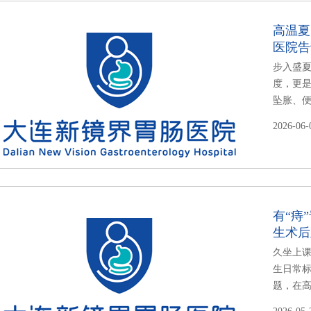
高温夏
医院告
步入盛
度，更
坠胀、便
2026-06-
有“痔
生术后
久坐上
生日常标
题，在高