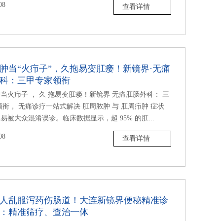
08
查看详情
肿当“火疖子”，久拖易变肛瘘！新镜界·无痛
科：三甲专家领衔
当火疖子 ， 久 拖易变肛瘘！新镜界 无痛肛肠外科： 三
领衔， 无痛诊疗一站式解决 肛周脓肿 与 肛周疖肿 症状
易被大众混淆误诊。临床数据显示，超 95% 的肛...
08
查看详情
人乱服泻药伤肠道！大连新镜界便秘精准诊
：精准筛疗、查治一体