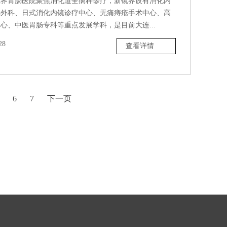
镜界胃肠医院聚焦消化道全病种诊疗，新镜界设有消化内
肠外科、日式消化内镜诊疗中心、无痛痔疮手术中心、高
心、中医胃肠专科等重点发展学科，是目前大连...
28
查看详情
6
7
下一页